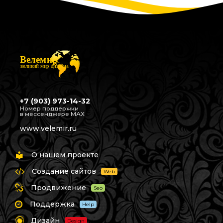
Велемир
великий мир дизайна
+7 (903) 973-14-32
Номер поддержки
в мессенджере МАХ
www.velemir.ru
О нашем проекте
Создание сайтов
Web
Продвижение
Seo
Поддержка
Help
Дизайн
Design